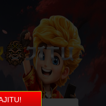
asukkan Username
AJITU!